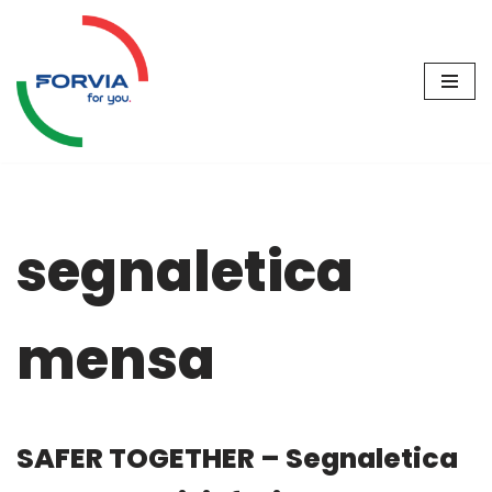
Vai
al
contenuto
segnaletica
mensa
SAFER TOGETHER – Segnaletica