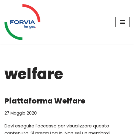
Vai
al
contenuto
welfare
Piattaforma Welfare
27 Maggio 2020
Devi eseguire l'accesso per visualizzare questo
contenuto. Si prega Log In. Non sei un membro?